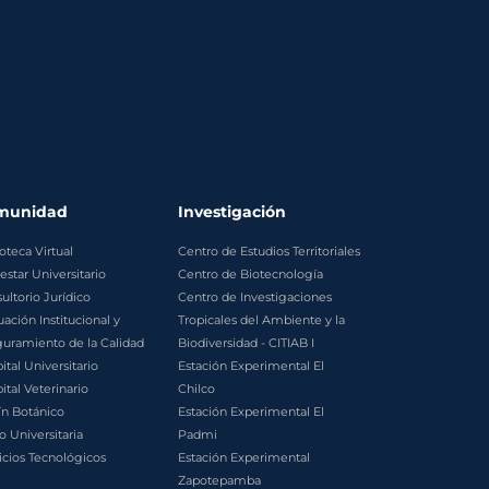
munidad
Investigación
ioteca Virtual
Centro de Estudios Territoriales
estar Universitario
Centro de Biotecnología
ultorio Jurídico
Centro de Investigaciones
uación Institucional y
Tropicales del Ambiente y la
uramiento de la Calidad
Biodiversidad - CITIAB I
ital Universitario
Estación Experimental El
ital Veterinario
Chilco
ín Botánico
Estación Experimental El
o Universitaria
Padmi
icios Tecnológicos
Estación Experimental
Zapotepamba