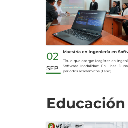
Maestría en Ingeniería en Sof
02
Título que otorga: Magíster en Ingeni
Software Modalidad: En Línea Durac
SEP
períodos académicos (1 año)
Educación