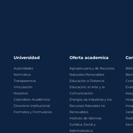
Universidad
Oferta academica
Co
Autoridades
Agropecuaria y de Recursos
Bibl
Normativa
Naturales Renovables
Bien
Transparencia
Educación a Distancia
Cons
Vinculación
Educación, el Arte y la
Eval
Nosotros
Comunicación
Aseg
Calendario Académico
Energía, las Industrias y los
Hosp
Directorio Institucional
Recursos Naturales no
Hosp
Formatos y Formularios
Renovables
Jard
Instituto de Idiomas
Radi
Jurídica, Social y
Serv
Administrativa