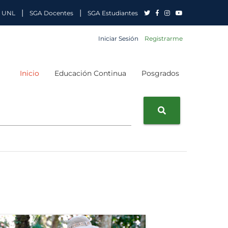
|
|
 UNL
SGA Docentes
SGA Estudiantes
Iniciar Sesión
Registrarme
Inicio
Educación Continua
Posgrados
Buscar
sidad Nacional