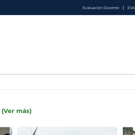
|
Evaluación Docente
EVA
ventos - Univer
s
(Ver más)