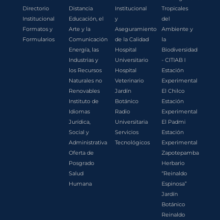
Directorio
Distancia
Institucional
Tropicales
Institucional
Educación, el
y
del
Formatos y
Arte y la
Aseguramiento
Ambiente y
Formularios
Comunicación
de la Calidad
la
Energía, las
Hospital
Biodiversidad
Industrias y
Universitario
- CITIAB I
los Recursos
Hospital
Estación
Naturales no
Veterinario
Experimental
Renovables
Jardín
El Chilco
Instituto de
Botánico
Estación
Idiomas
Radio
Experimental
Jurídica,
Universitaria
El Padmi
Social y
Servicios
Estación
Administrativa
Tecnológicos
Experimental
Oferta de
Zapotepamba
Posgrado
Herbario
Salud
“Reinaldo
Humana
Espinosa”
Jardín
Botánico
Reinaldo