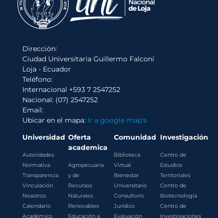
Dirección:
Ciudad Universitaria Guillermo Falconí
Loja - Ecuador
Teléfono:
Internacional +593 7 2547252
Nacional: (07) 2547252
Email:
Ubicar en el mapa:
Ir a google map's
Universidad
Oferta
Comunidad
Investigación
academica
Autoridades
Biblioteca
Centro de
Normativa
Agropecuaria
Virtual
Estudios
Transparencia
y de
Bienestar
Territoriales
Vinculación
Recursos
Universitario
Centro de
Nosotros
Naturales
Consultorio
Biotecnología
Calendario
Renovables
Jurídico
Centro de
Académico
Educación a
Evaluación
Investigaciones