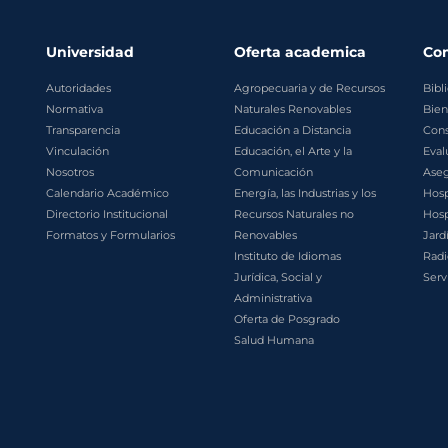
Universidad
Oferta academica
Co
Autoridades
Agropecuaria y de Recursos
Bibl
Normativa
Naturales Renovables
Bien
Transparencia
Educación a Distancia
Cons
Vinculación
Educación, el Arte y la
Eval
Nosotros
Comunicación
Aseg
Calendario Académico
Energía, las Industrias y los
Hosp
Directorio Institucional
Recursos Naturales no
Hosp
Formatos y Formularios
Renovables
Jard
Instituto de Idiomas
Radi
Jurídica, Social y
Serv
Administrativa
Oferta de Posgrado
Salud Humana