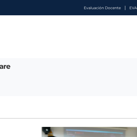
|
Evaluación Docente
EVA
are