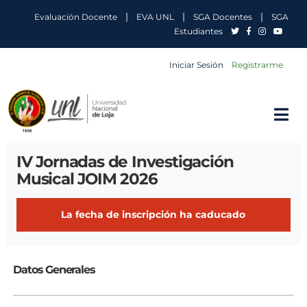
|
|
|
Evaluación Docente
EVA UNL
SGA Docentes
SGA
Estudiantes
Iniciar Sesión
Registrarme
IV Jornadas de Investigación
Musical JOIM 2026
La fecha de inscripción ha caducado
Datos Generales