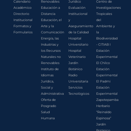
Calendario
Renovables
Jurídico
Centro de
Académico
Educación a
Evaluación
Investigaciones
Directorio
Distancia
Institucional
Tropicales
Institucional
Educación, el
y
del
Formatos y
Arte y la
Aseguramiento
Ambiente y
Formularios
Comunicación
de la Calidad
la
Energía, las
Hospital
Biodiversidad
Industrias y
Universitario
- CITIAB I
los Recursos
Hospital
Estación
Naturales no
Veterinario
Experimental
Renovables
Jardín
El Chilco
Instituto de
Botánico
Estación
Idiomas
Radio
Experimental
Jurídica,
Universitaria
El Padmi
Social y
Servicios
Estación
Administrativa
Tecnológicos
Experimental
Oferta de
Zapotepamba
Posgrado
Herbario
Salud
“Reinaldo
Humana
Espinosa”
Jardín
Botánico