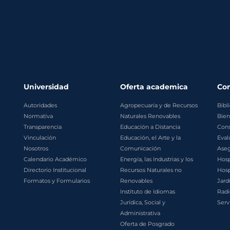
Universidad
Oferta academica
Co
Autoridades
Agropecuaria y de Recursos
Bibl
Normativa
Naturales Renovables
Bien
Transparencia
Educación a Distancia
Cons
Vinculación
Educación, el Arte y la
Eval
Nosotros
Comunicación
Aseg
Calendario Académico
Energía, las Industrias y los
Hosp
Directorio Institucional
Recursos Naturales no
Hosp
Formatos y Formularios
Renovables
Jard
Instituto de Idiomas
Radi
Jurídica, Social y
Serv
Administrativa
Oferta de Posgrado