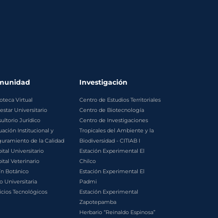
munidad
Investigación
ioteca Virtual
Centro de Estudios Territoriales
estar Universitario
Centro de Biotecnología
ultorio Jurídico
Centro de Investigaciones
uación Institucional y
Tropicales del Ambiente y la
uramiento de la Calidad
Biodiversidad - CITIAB I
ital Universitario
Estación Experimental El
ital Veterinario
Chilco
ín Botánico
Estación Experimental El
o Universitaria
Padmi
icios Tecnológicos
Estación Experimental
Zapotepamba
Herbario “Reinaldo Espinosa”