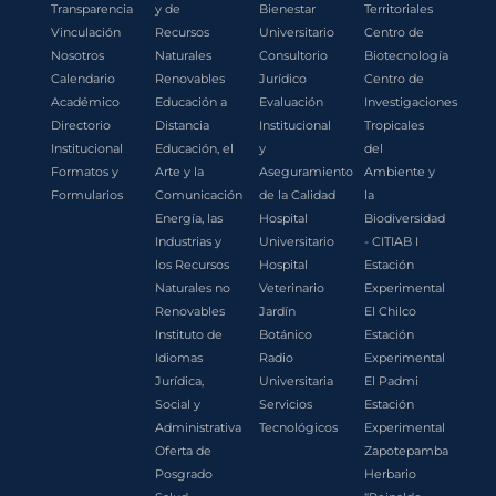
Transparencia
y de
Bienestar
Territoriales
Vinculación
Recursos
Universitario
Centro de
Nosotros
Naturales
Consultorio
Biotecnología
Calendario
Renovables
Jurídico
Centro de
Académico
Educación a
Evaluación
Investigaciones
Directorio
Distancia
Institucional
Tropicales
Institucional
Educación, el
y
del
Formatos y
Arte y la
Aseguramiento
Ambiente y
Formularios
Comunicación
de la Calidad
la
Energía, las
Hospital
Biodiversidad
Industrias y
Universitario
- CITIAB I
los Recursos
Hospital
Estación
Naturales no
Veterinario
Experimental
Renovables
Jardín
El Chilco
Instituto de
Botánico
Estación
Idiomas
Radio
Experimental
Jurídica,
Universitaria
El Padmi
Social y
Servicios
Estación
Administrativa
Tecnológicos
Experimental
Oferta de
Zapotepamba
Posgrado
Herbario