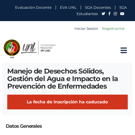
|
|
|
Evaluación Docente
EVA UNL
SGA Docentes
SGA
Estudiantes
Iniciar Sesión
Registrarme
Manejo de Desechos Sólidos,
Gestión del Agua e Impacto en la
Prevención de Enfermedades
La fecha de inscripción ha caducado
Datos Generales