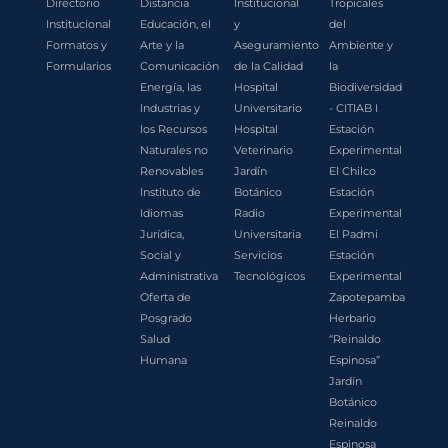
Directorio
Distancia
Institucional
Tropicales
Institucional
Educación, el
y
del
Formatos y
Arte y la
Aseguramiento
Ambiente y
Formularios
Comunicación
de la Calidad
la
Energía, las
Hospital
Biodiversidad
Industrias y
Universitario
- CITIAB I
los Recursos
Hospital
Estación
Naturales no
Veterinario
Experimental
Renovables
Jardín
El Chilco
Instituto de
Botánico
Estación
Idiomas
Radio
Experimental
Jurídica,
Universitaria
El Padmi
Social y
Servicios
Estación
Administrativa
Tecnológicos
Experimental
Oferta de
Zapotepamba
Posgrado
Herbario
Salud
“Reinaldo
Humana
Espinosa”
Jardín
Botánico
Reinaldo
Espinosa