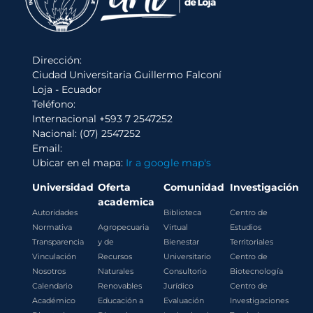
Dirección:
Ciudad Universitaria Guillermo Falconí
Loja - Ecuador
Teléfono:
Internacional +593 7 2547252
Nacional: (07) 2547252
Email:
Ubicar en el mapa:
Ir a google map's
Universidad
Oferta
Comunidad
Investigación
academica
Autoridades
Biblioteca
Centro de
Normativa
Agropecuaria
Virtual
Estudios
Transparencia
y de
Bienestar
Territoriales
Vinculación
Recursos
Universitario
Centro de
Nosotros
Naturales
Consultorio
Biotecnología
Calendario
Renovables
Jurídico
Centro de
Académico
Educación a
Evaluación
Investigaciones