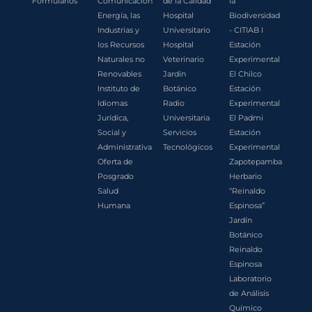
Formularios
Comunicación
de la Calidad
la
Energía, las
Hospital
Biodiversidad
Industrias y
Universitario
- CITIAB I
los Recursos
Hospital
Estación
Naturales no
Veterinario
Experimental
Renovables
Jardín
El Chilco
Instituto de
Botánico
Estación
Idiomas
Radio
Experimental
Jurídica,
Universitaria
El Padmi
Social y
Servicios
Estación
Administrativa
Tecnológicos
Experimental
Oferta de
Zapotepamba
Posgrado
Herbario
Salud
“Reinaldo
Humana
Espinosa”
Jardín
Botánico
Reinaldo
Espinosa
Laboratorio
de Análisis
Químico