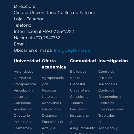
Dirección:
Ciudad Universitaria Guillermo Falconí
Loja - Ecuador
Teléfono:
Internacional +593 7 2547252
Nacional: (07) 2547252
Email:
Ubicar en el mapa:
Ir a google map's
Universidad
Oferta
Comunidad
Investigación
academica
Autoridades
Biblioteca
Centro de
Normativa
Agropecuaria
Virtual
Estudios
Transparencia
y de
Bienestar
Territoriales
Vinculación
Recursos
Universitario
Centro de
Nosotros
Naturales
Consultorio
Biotecnología
Calendario
Renovables
Jurídico
Centro de
Académico
Educación a
Evaluación
Investigaciones
Directorio
Distancia
Institucional
Tropicales
Institucional
Educación, el
y
del
Formatos y
Arte y la
Aseguramiento
Ambiente y