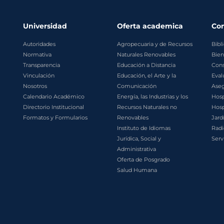
Universidad
Oferta academica
Co
Autoridades
Agropecuaria y de Recursos
Bibl
Normativa
Naturales Renovables
Bien
Transparencia
Educación a Distancia
Cons
Vinculación
Educación, el Arte y la
Eval
Nosotros
Comunicación
Aseg
Calendario Académico
Energía, las Industrias y los
Hosp
Directorio Institucional
Recursos Naturales no
Hosp
Formatos y Formularios
Renovables
Jard
Instituto de Idiomas
Radi
Jurídica, Social y
Serv
Administrativa
Oferta de Posgrado
Salud Humana