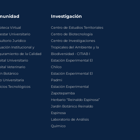
munidad
Investigación
ioteca Virtual
Centro de Estudios Territoriales
estar Universitario
Centro de Biotecnología
ultorio Jurídico
Centro de Investigaciones
uación Institucional y
Tropicales del Ambiente y la
uramiento de la Calidad
Biodiversidad - CITIAB I
ital Universitario
Estación Experimental El
ital Veterinario
Chilco
ín Botánico
Estación Experimental El
o Universitaria
Padmi
icios Tecnológicos
Estación Experimental
Zapotepamba
Herbario “Reinaldo Espinosa”
Jardín Botánico Reinaldo
Espinosa
Laboratorio de Análisis
Químico